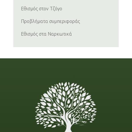
Εθισμός στον Τζόγο
Προβλήματα συμπεριφοράς
Εθισμός στα Ναρκωτικά